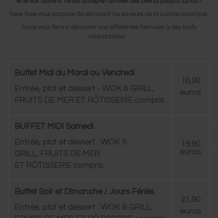
et le soir ouvre à 19h00 accepte l'arrivée des clients jusqu'à 22h00 !
New Asie vous propose de découvrir les saveurs de la cuisine asiatique.
Nous vous ferons découvrir nos différentes formules à des tarifs
raisonnables :
Buffet Midi d
​​u Mardi au Vendredi
16,90
Entrée, plat et dessert - WOK & GRILL,
euros
FRUITS DE MER ET RÔTISSERIE compris
BUFFET MIDI Samedi
Entrée, plat et dessert : WOK &
19,90
euros
GRILL, FRUITS DE MER
ET RÔTISSERIE compris
Buffet Soir et Dimanche / Jours Fériés
21,90
Entrée, plat et dessert : WOK & GRILL,
euros