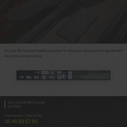
En plus de tous les modes paiement ci dessous, nous prenons également
les cartes Américaines.
SAS GOURMET D'ASIE
(AYTRE)
2 Rue Newton 17440 AYTRE
05 46 69 67 84