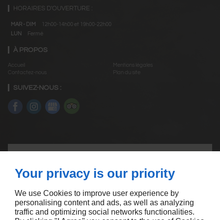
HORAIRES D'OUVERTURE :
MAR - DIM
12h00-14h00 et 19h00-22h00
LUN
Fermé
À PROPOS
Accueil
Mentions légales
Contactez-nous
Plan du site
SUIVEZ-NOUS :
Your privacy is our priority
We use Cookies to improve user experience by
personalising content and ads, as well as analyzing
traffic and optimizing social networks functionalities.