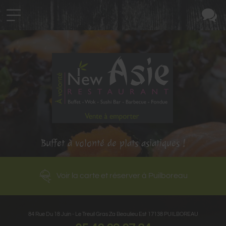
Buffet à volonté de plats asiatiques !
Voir la carte et réserver à Puilboreau
84 Rue Du 18 Juin - Le Treuil Gras Za Beaulieu Est
17138
PUILBOREAU